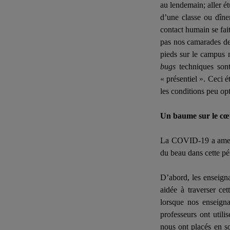
au lendemain; aller é
d’une classe ou dîne
contact humain se fai
pas nos camarades de
pieds sur le campus n
bugs
techniques son
« présentiel ». Ceci é
les conditions peu op
Un baume sur le cœ
La COVID-19 a amené 
du beau dans cette pér
D’abord, les enseigna
aidée à traverser ce
lorsque nos enseigna
professeurs ont utili
nous ont placés en so