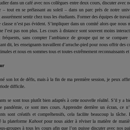
tudier dans un café avec nos collègues entre deux cours, discuter avec no
r – tout en se prélassant au soleil – dans un parc près de notre uni
t assurément sentir chez tous les étudiants. Former des équipes de travai
 classe n’est pas évident. S’impliquer dans un comité alors que nous n
e l’est pas non plus. Les cours à distance sont souvent moins interacti
t fréquents, sans compter l’ambiance de groupe qui ne se compare 
tant dit, les enseignants travaillent d’arrache-pied pour nous offrir des 
timales et nous en sommes tous et toutes extrêmement reconnaissants et
ur
son lot de défis, mais à la fin de ma première session, je peux affirm
iode difficile.
nts se sont tous plutôt bien adaptés à cette nouvelle réalité. S’il y a 
tte pandémie, ce sont mes cours. Apprendre derrière un écran, ce n’
nts sont créatifs et compréhensifs, cela facilite beaucoup la tâche. 
sé la plateforme
Kahoot
pour nous aider à réviser la matière de maniè
us-groupes à tous les cours afin que l’on puisse discuter avec nos pai