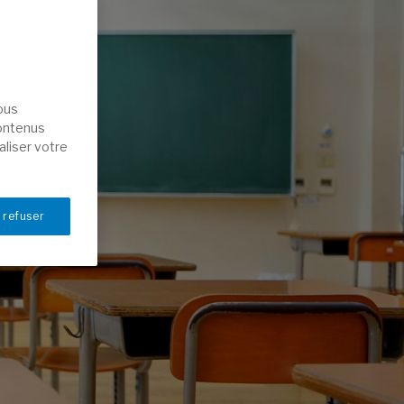
nous
contenus
aliser votre
 refuser