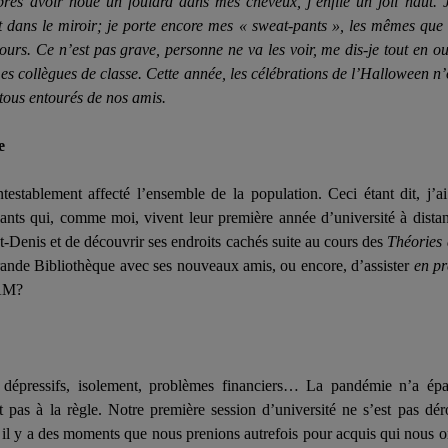
rès avoir noué un foulard dans mes cheveux, j’enfile un joli haut. 
t dans le miroir; je porte encore mes « sweat-pants », les mêmes que c
cours. Ce n’est pas grave, personne ne va les voir, me dis-je tout en 
s collègues de classe. Cette année, les célébrations de l’Halloween n
tous entourés de nos amis.
e
establement affecté l’ensemble de la population. Ceci étant dit, j’ai
iants qui, comme moi, vivent leur première année d’université à distan
nt-Denis et de découvrir ses endroits cachés suite au cours des
Théories
Grande Bibliothèque avec ses nouveaux amis, ou encore, d’assister
en pr
QAM?
dépressifs, isolement, problèmes financiers… La pandémie n’a épa
t pas à la règle. Notre première session d’université ne s’est pas d
, il y a des moments que nous prenions autrefois pour acquis qui nous o