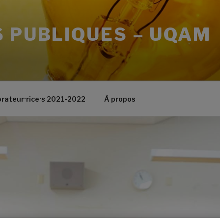
 PUBLIQUES – UQAM
orateur·rice·s 2021-2022
À propos