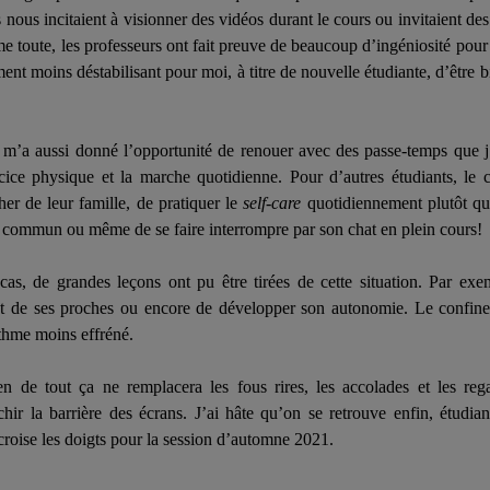
nous incitaient à visionner des vidéos durant le cours ou invitaient des
me toute, les professeurs ont fait preuve de beaucoup d’ingéniosité pour 
ment moins déstabilisant pour moi, à titre de nouvelle étudiante, d’être
 m’a aussi donné l’opportunité de renouer avec des passe-temps que j
ercice physique et la marche quotidienne. Pour d’autres étudiants, le
er de leur famille, de pratiquer le
self-care
quotidiennement plutôt qu
n commun ou même de se faire interrompre par son chat en plein cours!
 cas, de grandes leçons ont pu être tirées de cette situation. Par exe
et de ses proches ou encore de développer son autonomie. Le confin
ythme moins effréné.
n de tout ça ne remplacera les fous rires, les accolades et les rega
chir la barrière des écrans. J’ai hâte qu’on se retrouve enfin, étudian
roise les doigts pour la session d’automne 2021.