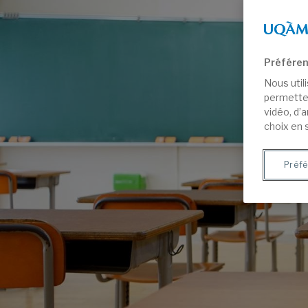
Préféren
Nous util
permetten
vidéo, d’
choix en 
Préfé