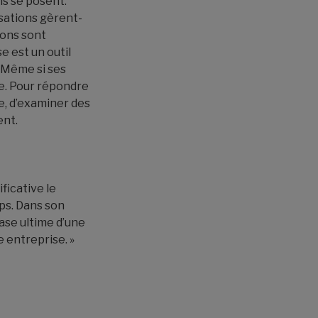
ns se posent:
sations gèrent-
ions sont
e est un outil
. Même si ses
e. Pour répondre
se, d’examiner des
ent.
ficative le
ps. Dans son
hase ultime d’une
e entreprise. »