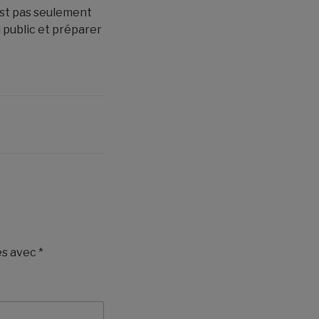
est pas seulement
u public et préparer
és avec
*