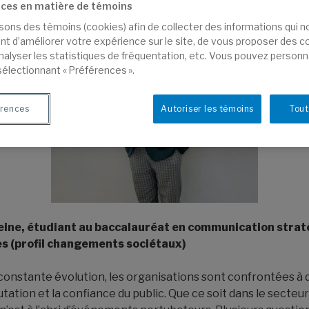
ces en matière de témoins
isons des témoins (cookies) afin de collecter des informations qui 
t d’améliorer votre expérience sur le site, de vous proposer des 
analyser les statistiques de fréquentation, etc. Vous pouvez personn
sélectionnant « Préférences ».
rences
Autoriser les témoins
Tout
ine, étudiant au baccalauréat en communication strat
es (profil changements sociétaux)
onstante évolution, les organisations sont confrontées à d
ation et la confiance du public. Que ce soit dans le secteur 