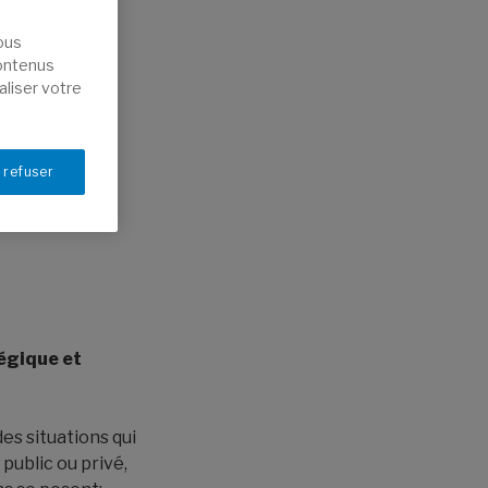
nous
contenus
aliser votre
 refuser
égique et
es situations qui
public ou privé,