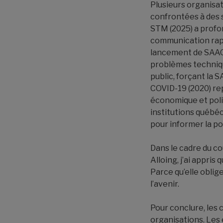
Plusieurs organisat
confrontées à des si
STM (2025) a profon
communication rapi
lancement de SAAQc
problèmes technique
public, forçant la
COVID-19 (2020) re
économique et politi
institutions québé
pour informer la po
Dans le cadre du c
Alloing, j’ai appri
Parce qu’elle oblige
l’avenir.
Pour conclure, les 
organisations. Les