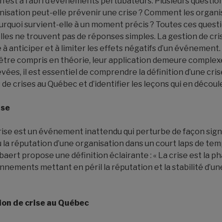
’est à l’abri d’événements pertubateurs. Plusieurs questio
sation peut-elle prévenir une crise ? Comment les organi
Pourquoi survient-elle à un moment précis ? Toutes ces quest
lles ne trouvent pas de réponses simples. La gestion de cris
e à anticiper et à limiter les effets négatifs d’un événement
être compris en théorie, leur application demeure complex
vées, il est essentiel de comprendre la définition d’une cri
e crises au Québec et d’identifier les leçons qui en découl
ise
rise est un événement inattendu qui perturbe de façon signi
la réputation d’une organisation dans un court laps de tem
baert propose une définition éclairante : « La crise est la p
nnements mettant en péril la réputation et la stabilité d’un
on de crise au Québec