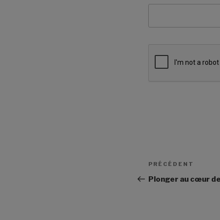
Navigation
Article
PRÉCÉDENT
de
précédent
Plonger au cœur d
l’article