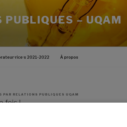
 PUBLIQUES – UQAM
orateur·rice·s 2021-2022
À propos
5
PAR
RELATIONS PUBLIQUES UQAM
 fois !