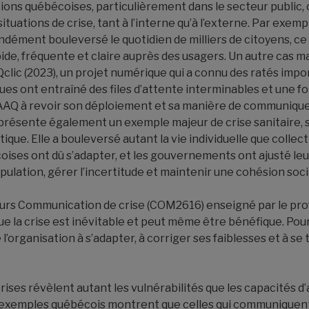
ions québécoises, particulièrement dans le secteur public, 
tuations de crise, tant à l’interne qu’à l’externe. Par exempl
dément bouleversé le quotidien de milliers de citoyens, ce
de, fréquente et claire auprès des usagers. Un autre cas ma
lic (2023), un projet numérique qui a connu des ratés impo
s ont entraîné des files d’attente interminables et une fo
 SAAQ à revoir son déploiement et sa manière de communiqu
présente également un exemple majeur de crise sanitaire, s
que. Elle a bouleversé autant la vie individuelle que collect
coises ont dû s’adapter, et les gouvernements ont ajusté l
pulation, gérer l’incertitude et maintenir une cohésion soci
ours Communication de crise (COM2616) enseigné par le pro
s que la crise est inévitable et peut même être bénéfique. Po
 l’organisation à s’adapter, à corriger ses faiblesses et à s
crises révèlent autant les vulnérabilités que les capacités d
 exemples québécois montrent que celles qui communiquen