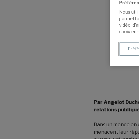
Préféren
Nous util
permetten
vidéo, d’
choix en 
Préfé
Par Angelot Duche
relations publiqu
Dans un monde en c
menacent leur réput