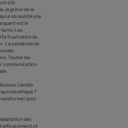
ont été
e, la grève de la
 qui a nécessité une
rquant est le
rtants. Les
rte frustration du
er. La pandémie de
ociale,
ive. Toutes les
eur communication
ale.
fesseur Camille
urquoi bénéfique ?
e transformer pour
’adaptation des
t efficacement et