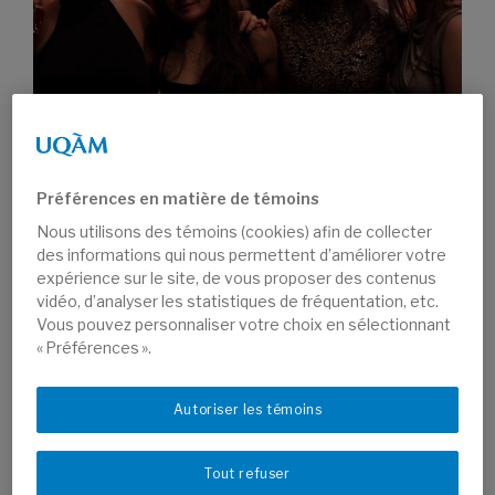
Préférences en matière de témoins
Par Anna Barrachon, étudiante de première année
Nous utilisons des témoins (cookies) afin de collecter
des informations qui nous permettent d’améliorer votre
au baccalauréat en communication (relations
expérience sur le site, de vous proposer des contenus
publiques)
vidéo, d’analyser les statistiques de fréquentation, etc.
Vous pouvez personnaliser votre choix en sélectionnant
La découverte du baccalauréat en relations
« Préférences ».
publiques
Autoriser les témoins
Le monde des communications est reconnu pour sa
diversité, son omniprésence, et sa constante évolution.
Cependant, il peut parfois paraître abstrait et démesuré.
Tout refuser
Étant une jeune étudiante, à la recherche d’un