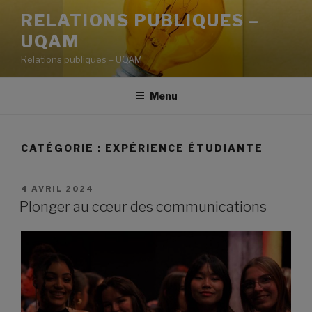
Aller
RELATIONS PUBLIQUES –
au
UQAM
contenu
principal
Relations publiques – UQAM
Menu
CATÉGORIE :
EXPÉRIENCE ÉTUDIANTE
PUBLIÉ
4 AVRIL 2024
LE
Plonger au cœur des communications